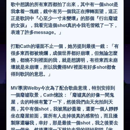
歌中想講的所有東西都拍了出來，其中有一個shot是
我拿着一塊鏡，鏡中有另一個我正在擰轉面望，這正
正是歌詞中『心至少一寸未變壞』的那個『行出廢墟
的女孩』，我看完這個shot真的令我毛管戙了一下，
表達了許多message。」
打動Cath的場面不止一個，她另提到最後一鏡：「有
很多東西都被燒爛，成個世界都好崩壞，但無論怎麼
燒，都燒不到裡面的我，就是想講明，有些東西未崩
壞就是未崩壞，所以我覺得MV裡面有好多shot都食
得到歌詞的意思。」
MV導演Welby今次為了配合歌曲意境，特別安排到
一個廢墟取景，Cath憶說：「廢墟真的好像一間鬼
屋，去的時候有驚了一下，然後我們由天光拍到天
黑，其中有個shot，我被黑紗蓋着，還要一個人靜靜
坐在廢屋前面，當所有人走掉後真的感害怕，而且攝
製隊還嚇我，幸好，那是最後一個shot，我之後要去
捉一個光，然後導演一下就拉走我的頭紗和嗌『收