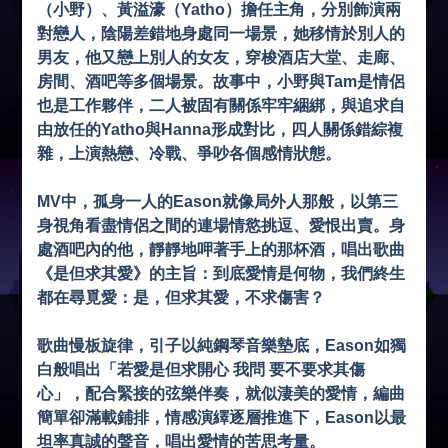
（小野）、黃溢濠（Yatho）擔任主角，分別飾演兩
對戀人，陰陽差錯地身處同一場景，她移情於別人的
男友，他又戀上別人的女友，穿梭酒店大堂、走廊、
房間、酒吧等多個場景。故事中，小野與Tam是情侶
也是工作夥伴，二人被固有關係牢牢綑綁，與追求自
由放任的Yatho與Hanna形成對比，四人關係錯綜複
雜，上演熱戀、冷戰、爭吵各個感情狀態。
MV中，孤身一人的Eason就像局外人那般，以第三
身視角看盡情侶之間的連場情慾挑逗、愛恨出賣。身
處酒吧內的他，靜靜地呷著手上的那杯酒，唱出歌曲
《是但求其愛》的主旨：到底愛情是何物，我們終生
都在尋覓愛：是，但求其愛，不求傷害？
歌曲慢板旋律，引子以純鋼琴音樂墊底，Eason如獨
白般唱出「若愛是但求開心 我問 要不要求其傷
心」，配合緊接的弦樂伴奏，就似淒美的愛情，編曲
簡單卻滿載鋪排，情感演繹逐層推進下，Eason以最
坦率真誠的聲音，唱出愛情的苦思考量。