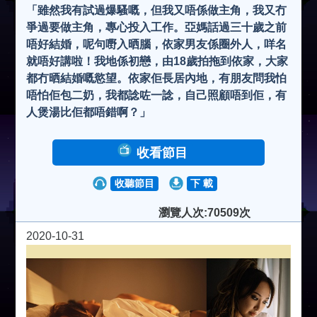
「雖然我有試過爆騷嘅，但我又唔係做主角，我又冇
爭過要做主角，專心投入工作。亞媽話過三十歲之前
唔好結婚，呢句嘢入晒腦，依家男友係圈外人，咩名
就唔好講啦！我地係初戀，由18歲拍拖到依家，大家
都冇晒結婚嘅慾望。依家佢長居內地，有朋友問我怕
唔怕佢包二奶，我都諗咗一諗，自己照顧唔到佢，有
人煲湯比佢都唔錯啊？」
收看節目
收聽節目
下 載
瀏覽人次:70509次
2020-10-31