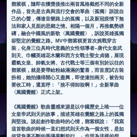
鄧紫棋，隨即在獲獎後推出兩首風格截然不同的全新
作品，首先是古典與流行交會的單曲〈孤獨〉訴說自
己的心聲，傳達音樂路上的孤獨，以及新冠疫情下無
法和家人見面的思鄉之情。相隔一個月，再推氣勢磅
礡，融合中國風的新歌〈萬國覺醒〉，訴說英雄孤獨
卻堅定的覺醒之路。MV中鄧紫棋更首次挑戰穿古
裝，化身三位具時代意義的女性領導者--唐代女皇武
則天、巾幗英雄花木蘭和西方女戰士聖女貞德，展現
霸氣女皇、帥氣女將、古代戰士等三個有別於以往的
鄧紫棋，就是要帶給粉絲滿滿的驚喜，而首度試古裝
扮相，她拍攝得開心又盡興，即使連拍兩天，被告知
要收工時，還直呼：「捨不得卸妝啊！」全新單曲
〈萬國覺醒〉正式上架。
《萬國覺醒》歌曲靈感來源是以中國歷史上唯一一位
女皇帝武則天的故事，描述英雄在覺醒之路上的孤獨
與堅強。談起創作歌曲時的心情，鄧紫棋說：「我寫
這首歌曲的時候一直幻想武則天作為一個女性，是如
何背負著不斷的爭議果斷前行。」也因為這樣的想