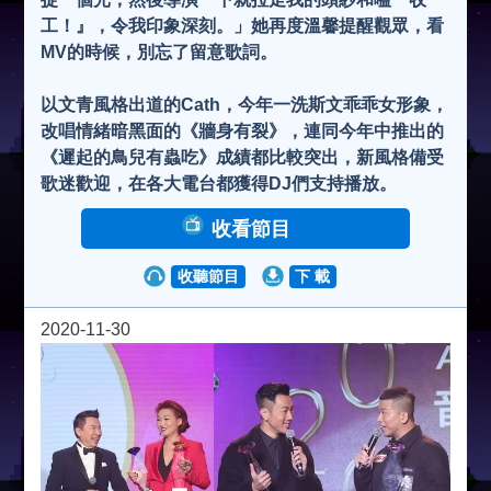
工！』，令我印象深刻。」她再度溫馨提醒觀眾，看
MV的時候，別忘了留意歌詞。
以文青風格出道的Cath，今年一洗斯文乖乖女形象，
改唱情緒暗黑面的《牆身有裂》，連同今年中推出的
《遲起的鳥兒有蟲吃》成績都比較突出，新風格備受
歌迷歡迎，在各大電台都獲得DJ們支持播放。
收看節目
收聽節目
下 載
2020-11-30