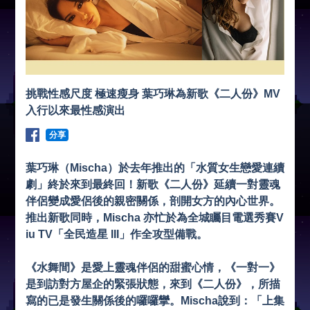
挑戰性感尺度 極速瘦身 葉巧琳為新歌《二人份》MV
入行以來最性感演出
分享
葉巧琳（Mischa）於去年推出的「水質女生戀愛連續
劇」終於來到最終回！新歌《二人份》延續一對靈魂
伴侶變成愛侶後的親密關係，剖開女方的內心世界。
推出新歌同時，Mischa 亦忙於為全城矚目電選秀賽V
iu TV「全民造星 III」作全攻型備戰。
《水舞間》是愛上靈魂伴侶的甜蜜心情，《一對一》
是到訪對方屋企的緊張狀態，來到《二人份》，所描
寫的已是發生關係後的囉囉攣。Mischa說到：「上集