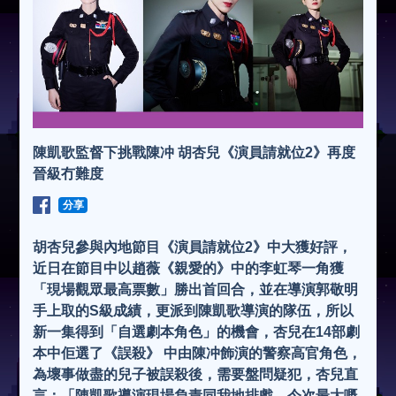
陳凱歌監督下挑戰陳冲 胡杏兒《演員請就位2》再度
晉級冇難度
分享
胡杏兒參與內地節目《演員請就位2》中大獲好評，
近日在節目中以趙薇《親愛的》中的李虹琴一角獲
「現場觀眾最高票數」勝出首回合，並在導演郭敬明
手上取的S級成績，更派到陳凱歌導演的隊伍，所以
新一集得到「自選劇本角色」的機會，杏兒在14部劇
本中佢選了《誤殺》 中由陳冲飾演的警察高官角色，
為壞事做盡的兒子被誤殺後，需要盤問疑犯，杏兒直
言：「陳凱歌導演現場負責同我地排戲，今次最大嘅