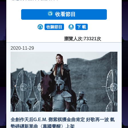
收看節目
收聽節目
下 載
瀏覽人次:73321次
2020-11-29
全創作天后G.E.M. 鄧紫棋獲金曲肯定 好歌再一波 氣
勢磅礡新單曲〈萬國覺醒〉上架