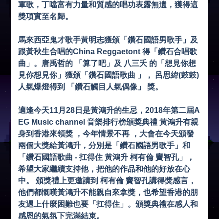
軍歌，丁噹富有力量和質感的唱功表露無遺，獲得這
獎項實至名歸。
馬來西亞鬼才歌手黃明志獲頒「鑽石國語男歌手」及
跟黃秋生合唱的China Reggaetont 得「鑽石合唱歌
曲」。唐禹哲的 「算了吧」及 八三夭 的「想見你想
見你想見你」獲頒「鑽石國語歌曲 」， 呂思緯(鼓鼓)
人氣爆燈得到 「鑽石觸目人氣偶像」 獎。
適逢今天11月28日是黃鴻升的生忌，2018年第二屆A
EG Music channel 音樂排行榜頒獎典禮 黃鴻升有親
身到香港來領獎 ，今年情景不再 ，大會在今天頒發
兩個大獎給黃鴻升，分別是「鑽石國語男歌手」和
「鑽石國語歌曲 - 扛得住 黃鴻升 柯有倫 竇智孔」，
希望大家繼續支持他，把他的作品和他的好放在心
中。 頒獎禮上更邀請到 柯有倫 竇智孔講得獎感言，
他們都慨嘆黃鴻升不能親自來拿獎，也希望香港的朋
友遇上什麼困難也要「扛得住」。頒獎典禮在感人和
感恩的氣氛下完滿結束。