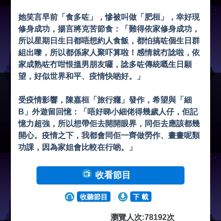
她笑言早前「食多咗」，慘被叫做「肥桓」，幸好現
修身成功，揚言將克苦節食：「難得依家修身成功，
所以星期日生日都唔想約人食飯，都怕搞咗個生日群
組出嚟，所以都係家人聚吓算啦！感情就冇諗啦，依
家成熟咗冇咁恨搵男朋友囉，諗多咗傳統嘅生日願
望，好似世界和平、疫情快啲好。」
受疫情影響，陳嘉桓「旅行癮」發作，希望與「細
B」外遊留回憶：「唔好睇小細佬得幾歲人仔，佢記
憶力超強，所以想帶佢去開開眼界，同佢去應該都幾
開心。疫情之下，我都會同佢一齊做勞作、畫畫呢類
功課，因為家姐會比較在行啲。」
收看節目
收聽節目
下 載
瀏覽人次:78192次