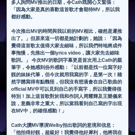
多人詢問MV推出的日期，令Cath既開心又緊張：
「因為大家是真的喜歡這首歌才會期待MV，所以我
都好感動。
今次推出MV的時間與我以前的MV相比，確然是遲推
出了。」但原來這一切都是她計劃的，她說：「因為
覺得這首歌太值得大家去細味，所以我們特地將成件
事拖慢，先推出一個lyrics video，讓大家先去細味
歌詞。」 今次MV的歌詞字幕更是首次用上Cath的親
筆字，令她感到份外感動：「以前都是找一位寫字好
靚的妹妹代筆，但今次就用我寫的字，是第一次！雖
然字體寫得有點醜怪，但我沒有想過會在自己歌曲的
official MV中可以見到自己的手寫字，所以我覺得很
特別！加上這首歌對於我和作詞人周耀輝及王樂儀來
說，意義非常之重大，所以當我看到自己寫的字出現
在MV中，的確很感動！」
Cath大讚MV導演Welby拍出歌詞的意境和信息：
「他拍得好靚，超級好！我覺得他好犀利，他將我在