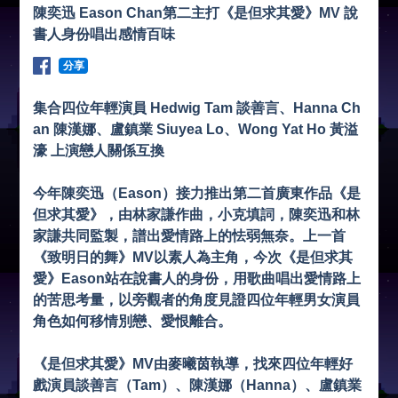
陳奕迅 Eason Chan第二主打《是但求其愛》MV 說
書人身份唱出感情百味
分享
集合四位年輕演員 Hedwig Tam 談善言、Hanna Ch
an 陳漢娜、盧鎮業 Siuyea Lo、Wong Yat Ho 黃溢
濠 上演戀人關係互換
今年陳奕迅（Eason）接力推出第二首廣東作品《是
但求其愛》，由林家謙作曲，小克填詞，陳奕迅和林
家謙共同監製，譜出愛情路上的怯弱無奈。上一首
《致明日的舞》MV以素人為主角，今次《是但求其
愛》Eason站在說書人的身份，用歌曲唱出愛情路上
的苦思考量，以旁觀者的角度見證四位年輕男女演員
角色如何移情別戀、愛恨離合。
《是但求其愛》MV由麥曦茵執導，找來四位年輕好
戲演員談善言（Tam）、陳漢娜（Hanna）、盧鎮業