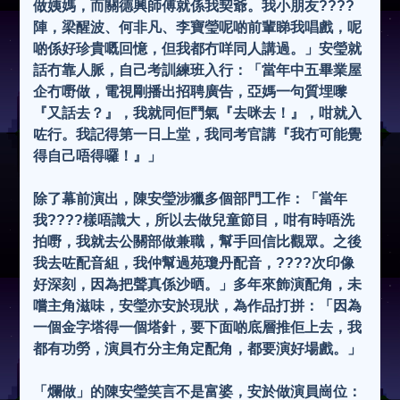
做姨媽，而關德興師傅就係我契爺。我小朋友????
陣，梁醒波、何非凡、李寶瑩呢啲前輩睇我唱戲，呢
啲係好珍貴嘅回憶，但我都冇咩同人講過。」安瑩就
話冇靠人脈，自己考訓練班入行：「當年中五畢業屋
企冇嘢做，電視剛播出招聘廣告，亞媽一句質埋嚟
『又話去？』，我就同佢鬥氣『去咪去！』，咁就入
咗行。我記得第一日上堂，我同考官講『我冇可能覺
得自己唔得囉！』」
除了幕前演出，陳安瑩涉獵多個部門工作：「當年
我????樣唔識大，所以去做兒童節目，咁有時唔洗
拍嘢，我就去公關部做兼職，幫手回信比觀眾。之後
我去咗配音組，我仲幫過苑瓊丹配音，????次印像
好深刻，因為把聲真係沙晒。」多年來飾演配角，未
嚐主角滋味，安瑩亦安於現狀，為作品打拼：「因為
一個金字塔得一個塔針，要下面啲底層推佢上去，我
都有功勞，演員冇分主角定配角，都要演好場戲。」
「爛做」的陳安瑩笑言不是富婆，安於做演員崗位：