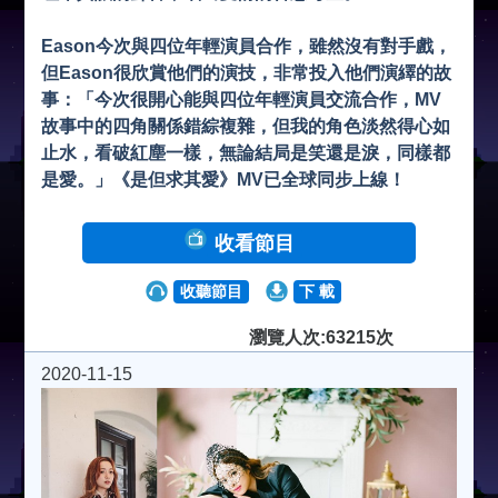
Eason今次與四位年輕演員合作，雖然沒有對手戲，
但Eason很欣賞他們的演技，非常投入他們演繹的故
事：「今次很開心能與四位年輕演員交流合作，MV
故事中的四角關係錯綜複雜，但我的角色淡然得心如
止水，看破紅塵一樣，無論結局是笑還是淚，同樣都
是愛。」《是但求其愛》MV已全球同步上線！
收看節目
收聽節目
下 載
瀏覽人次:63215次
2020-11-15