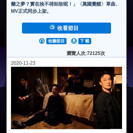
蘭之夢？實在捨不得卸妝呢！」〈萬國覺醒〉單曲、
MV正式同步上架。
收看節目
收聽節目
下 載
瀏覽人次:72125次
2020-11-23