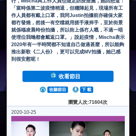
行，Mischa與工作人員也做足防疫措施，她回想道：
「當時係第二波疫情稍退，但穩陣起見，現場所有工
作人員都有戴上口罩，我同Justin拍攝前亦確保大家
都冇發燒，然後一有空檔就用搓手液捽手，至於街景
就係喺凌晨時份拍攝，所以街上係冇人嘅，不過一唔
使埋位我哋都會戴返口罩。」說起疫情，Mischa表示
2020年有一半時間都不知道自己做過甚麼，所以能夠
推出新歌《二人份》，更可以完成MV拍攝，她已感
到很安慰呢！
收看節目
收聽節目
下 載
瀏覽人次:71604次
2020-10-25