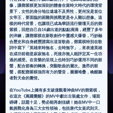
像，讓鄧紫棋更加深刻的體會在當時大時代的環境背
景下，女性的身分地位遠遠不及男性，更何況是首位
女帝王，要面臨的困難與挑戰更是令人難以想像。這
樣的時代背景，也讓現已成為華語流行樂壇天后的鄧
紫棋，回想自己自16歲出道的點點滴滴，經歷了多年
的淬鍊，讓鄧紫棋在新歌創作中靈感大爆發，巧妙融
合歷史和自身經歷譜寫出這首歌曲，鄧紫棋特別在歌
詞中寫下「英雄來時無名，去時無字」，來表達英雄
在成功前都是寂寂無名，死後亦無人能評定其一生功
過的感受。在音樂的呈現上也特別巧妙運用不同的鼓
聲，配合節奏的轉換，突顯歌曲的層次。激昂的鼓
聲，搭配鄧紫棋強而有力的聲音，層層堆疊，喚醒聽
者對天命的覺悟。
在YouTube上擁有多支破億觀看神曲MV的鄧紫棋，
在這次《萬國覺醒》的MV中獻出古裝處女作，場面
磅礡，話題十足，勢必能再創佳績！她在MV中一口
氣挑戰化身為三大女性領袖，包括唐代女皇武則天、