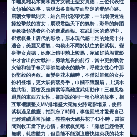
巾幗英雄花木蘭和西方女戰士聖女貞德，三位代表性
女領袖的故事，表現出各自艱辛而堅定的覺醒心路。
唐朝女帝武則天，結合唐代彩帶元素，一出場便透過
操控擊鼓的宮女，展現君臨天下的氣勢，彩帶的舞蹈
更象徵領導者內心的進退維艱。在武則天的造型中，
鄧紫棋畫上唐代的彩妝，原本現代感十足的她竟十分
適合，美麗又霸氣，勾勒出不同於以往的鄧紫棋。變
身聖女貞德，她穿上鎧甲騎上駿馬，宛如好萊塢電影
中才會出的女戰神，勇敢無畏的前行，當中更挑戰射
火箭和徒手奪刃等帥氣破表的動作，呼應女性心中那
份堅毅的勇敢。而變身花木蘭時，不僅以帥氣的女兵
扮相登場，更大展俐落身手，巾幗不讓鬚眉，上演木
樁武術、耍槍及走鋼索等高難度武術動作！三種風格
迥異的東西方女性，卻訴說的同一種心境的故事，相
互幫襯讓整支MV排場盛大宛如史詩電影場景，使鄧
紫棋過足戲癮，拍到忘了時間，事後回想才驚覺自己
已經連續通宵拍攝，整整兩天總共花了43小時，當被
問到收工當下的心情，鄧紫棋笑稱：「雖然已經徹夜
無眠，耗盡體力，但是能不能別這麼快結束我的花木