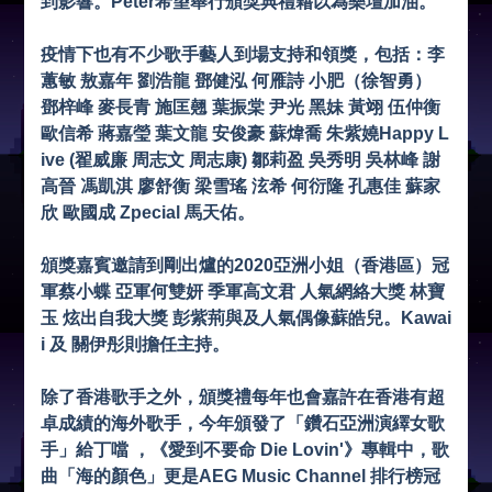
到影響。Peter希望舉行頒獎典禮藉以為樂壇加油。
疫情下也有不少歌手藝人到場支持和領獎，包括：李
蕙敏 敖嘉年 劉浩龍 鄧健泓 何雁詩 小肥（徐智勇）
鄧梓峰 麥長青 施匡翹 葉振棠 尹光 黑妹 黃翊 伍仲衡
歐信希 蔣嘉瑩 葉文龍 安俊豪 蘇煒喬 朱紫嬈Happy L
ive (翟威廉 周志文 周志康) 鄒莉盈 吳秀明 吳林峰 謝
高晉 馮凱淇 廖舒衡 梁雪瑤 泫希 何衍隆 孔惠佳 蘇家
欣 歐國成 Zpecial 馬天佑。
頒獎嘉賓邀請到剛出爐的2020亞洲小姐（香港區）冠
軍蔡小蝶 亞軍何雙妍 季軍高文君 人氣網絡大獎 林寶
玉 炫出自我大獎 彭紫荊與及人氣偶像蘇皓兒。Kawai
i 及 關伊彤則擔任主持。
除了香港歌手之外，頒獎禮每年也會嘉許在香港有超
卓成績的海外歌手，今年頒發了「鑽石亞洲演繹女歌
手」給丁噹 ，《愛到不要命 Die Lovin'》專輯中，歌
曲「海的顏色」更是AEG Music Channel 排行榜冠