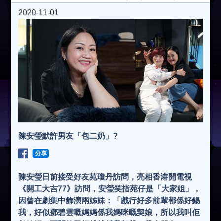
2020-11-01
陳安瑩默許男友「包二奶」?
分享
陳安瑩日前接受好友苑瓊丹訪問，亮相香港開電視
《開工大吉77》訪問，安瑩笑指苑仔是「大家姐」，
因曾在劇集中飾演兩姊妹：「戲行好多前輩都係好錫
我，好似鄧碧雲嘅媽媽係我媽咪嘅契娘，所以我叫佢