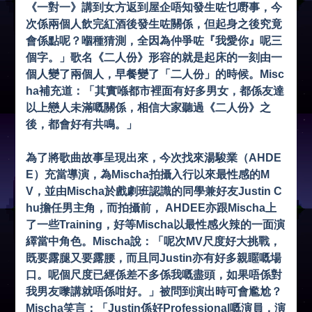
《一對一》講到女方返到屋企唔知發生咗乜嘢事，今
次係兩個人飲完紅酒後發生咗關係，但起身之後究竟
會係點呢？嗰種猜測，全因為仲爭咗『我愛你』呢三
個字。」歌名《二人份》形容的就是起床的一刻由一
個人變了兩個人，早餐變了「二人份」的時候。Misc
ha補充道：「其實喺都市裡面有好多男女，都係友達
以上戀人未滿嘅關係，相信大家聽過《二人份》之
後，都會好有共鳴。」
為了將歌曲故事呈現出來，今次找來湯駿業（AHDE
E）充當導演，為Mischa拍攝入行以來最性感的M
V，並由Mischa於戲劇班認識的同學兼好友Justin C
hu擔任男主角，而拍攝前， AHDEE亦跟Mischa上
了一些Training，好等Mischa以最性感火辣的一面演
繹當中角色。Mischa說：「呢次MV尺度好大挑戰，
既要露腿又要露腰，而且同Justin亦有好多親䁥嘅場
口。呢個尺度已經係差不多係我嘅盡頭，如果唔係對
我男友嚟講就唔係咁好。」被問到演出時可會尷尬？
Mischa笑言：「Justin係好Professional嘅演員，演