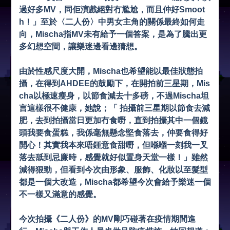
過好多MV，同佢演戲絕對冇尷尬，而且仲好Smoot
h！」至於〈二人份〉中男女主角的關係最終如何走
向，Mischa指MV未有給予一個答案，是為了騰出更
多幻想空間，讓樂迷邊看邊猜想。
由於性感尺度大開，Mischa也希望能以最佳狀態拍
攝，在得到AHDEE的鼓勵下，在開拍前三星期，Mis
cha以極速瘦身，以節食減去十多磅，不過Mischa坦
言這樣很不健康，她說；「 拍攝前三星期以節食去減
肥，去到拍攝當日更加冇食嘢，直到拍攝其中一個鏡
頭我要食蛋糕，我係毫無懸念堅食落去，仲要食得好
開心！其實我本來唔鍾意食甜嘢，但喺嗰一刻我一叉
落去舐到忌廉時，感覺就好似置身天堂一樣！」雖然
減得狠勁，但看到今次由形象、服飾、化妝以至髮型
都是一個大改造，Mischa都希望今次會給予樂迷一個
不一樣又滿意的感覺。
今次拍攝《二人份》的MV剛巧碰著在疫情期間進